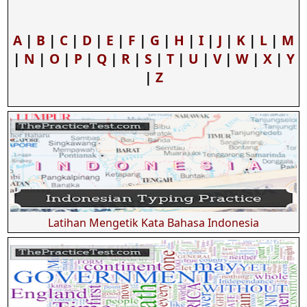
A
|
B
|
C
|
D
|
E
|
F
|
G
|
H
|
I
|
J
|
K
|
L
|
M
|
N
|
O
|
P
|
Q
|
R
|
S
|
T
|
U
|
V
|
W
|
X
|
Y
|
Z
Latihan Mengetik Kata Bahasa Indonesia