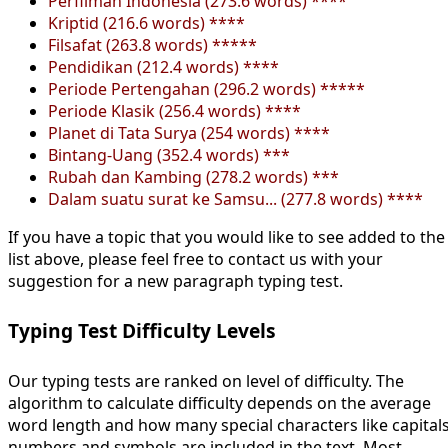
Perfilman Indonesia (273.6 words) ****
Kriptid (216.6 words) ****
Filsafat (263.8 words) *****
Pendidikan (212.4 words) ****
Periode Pertengahan (296.2 words) *****
Periode Klasik (256.4 words) ****
Planet di Tata Surya (254 words) ****
Bintang-Uang (352.4 words) ***
Rubah dan Kambing (278.2 words) ***
Dalam suatu surat ke Samsu... (277.8 words) ****
If you have a topic that you would like to see added to the
list above, please feel free to contact us with your
suggestion for a new paragraph typing test.
Typing Test Difficulty Levels
Our typing tests are ranked on level of difficulty. The
algorithm to calculate difficulty depends on the average
word length and how many special characters like capitals
numbers and symbols are included in the text. Most