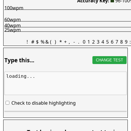
Accuracy Key:
96-10
100wpm
60wpm
40wpm
25wpm
!
#
$
%
&
(
)
*
+
,
-
.
0
1
2
3
4
5
6
7
8
9
:
Type this...
CHANGE TEST
loading...
Check to disable highlighting