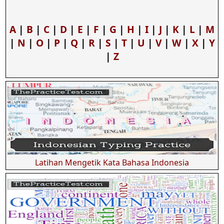
A
|
B
|
C
|
D
|
E
|
F
|
G
|
H
|
I
|
J
|
K
|
L
|
M
|
N
|
O
|
P
|
Q
|
R
|
S
|
T
|
U
|
V
|
W
|
X
|
Y
|
Z
Latihan Mengetik Kata Bahasa Indonesia