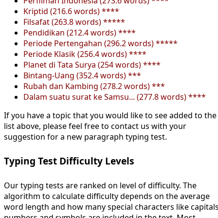
Perfilman Indonesia (273.6 words) ****
Kriptid (216.6 words) ****
Filsafat (263.8 words) *****
Pendidikan (212.4 words) ****
Periode Pertengahan (296.2 words) *****
Periode Klasik (256.4 words) ****
Planet di Tata Surya (254 words) ****
Bintang-Uang (352.4 words) ***
Rubah dan Kambing (278.2 words) ***
Dalam suatu surat ke Samsu... (277.8 words) ****
If you have a topic that you would like to see added to the
list above, please feel free to contact us with your
suggestion for a new paragraph typing test.
Typing Test Difficulty Levels
Our typing tests are ranked on level of difficulty. The
algorithm to calculate difficulty depends on the average
word length and how many special characters like capitals
numbers and symbols are included in the text. Most