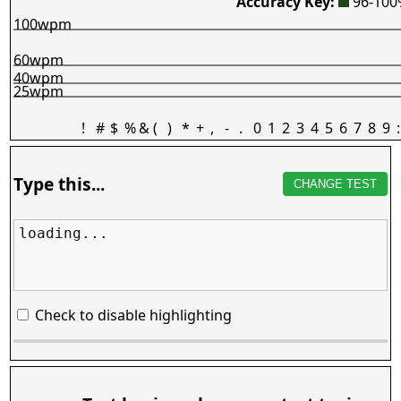
Accuracy Key:
96-10
100wpm
60wpm
40wpm
25wpm
!
#
$
%
&
(
)
*
+
,
-
.
0
1
2
3
4
5
6
7
8
9
:
Type this...
CHANGE TEST
loading...
Check to disable highlighting