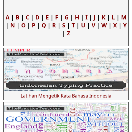
A
|
B
|
C
|
D
|
E
|
F
|
G
|
H
|
I
|
J
|
K
|
L
|
M
|
N
|
O
|
P
|
Q
|
R
|
S
|
T
|
U
|
V
|
W
|
X
|
Y
|
Z
Latihan Mengetik Kata Bahasa Indonesia