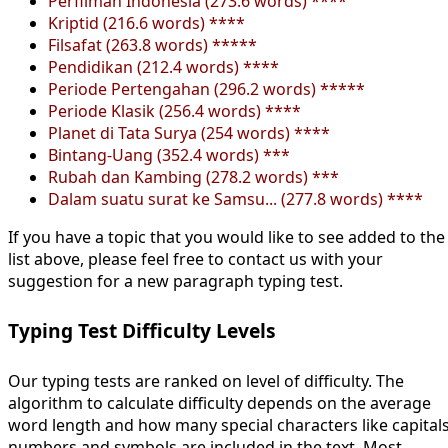
Perfilman Indonesia (273.6 words) ****
Kriptid (216.6 words) ****
Filsafat (263.8 words) *****
Pendidikan (212.4 words) ****
Periode Pertengahan (296.2 words) *****
Periode Klasik (256.4 words) ****
Planet di Tata Surya (254 words) ****
Bintang-Uang (352.4 words) ***
Rubah dan Kambing (278.2 words) ***
Dalam suatu surat ke Samsu... (277.8 words) ****
If you have a topic that you would like to see added to the
list above, please feel free to contact us with your
suggestion for a new paragraph typing test.
Typing Test Difficulty Levels
Our typing tests are ranked on level of difficulty. The
algorithm to calculate difficulty depends on the average
word length and how many special characters like capitals
numbers and symbols are included in the text. Most