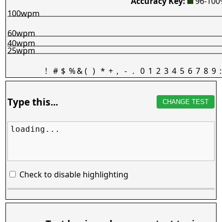
Accuracy Key:
96-10
100wpm
60wpm
40wpm
25wpm
!
#
$
%
&
(
)
*
+
,
-
.
0
1
2
3
4
5
6
7
8
9
:
Type this...
CHANGE TEST
loading...
Check to disable highlighting