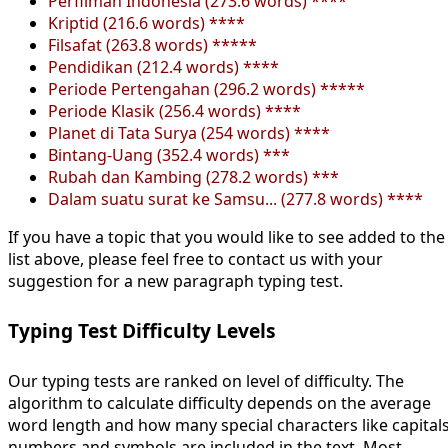
Perfilman Indonesia (273.6 words) ****
Kriptid (216.6 words) ****
Filsafat (263.8 words) *****
Pendidikan (212.4 words) ****
Periode Pertengahan (296.2 words) *****
Periode Klasik (256.4 words) ****
Planet di Tata Surya (254 words) ****
Bintang-Uang (352.4 words) ***
Rubah dan Kambing (278.2 words) ***
Dalam suatu surat ke Samsu... (277.8 words) ****
If you have a topic that you would like to see added to the
list above, please feel free to contact us with your
suggestion for a new paragraph typing test.
Typing Test Difficulty Levels
Our typing tests are ranked on level of difficulty. The
algorithm to calculate difficulty depends on the average
word length and how many special characters like capitals
numbers and symbols are included in the text. Most