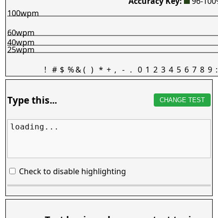
Accuracy Key:
96-10
100wpm
60wpm
40wpm
25wpm
!
#
$
%
&
(
)
*
+
,
-
.
0
1
2
3
4
5
6
7
8
9
:
Type this...
CHANGE TEST
loading...
Check to disable highlighting