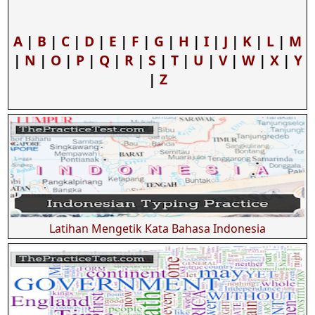
A
|
B
|
C
|
D
|
E
|
F
|
G
|
H
|
I
|
J
|
K
|
L
|
M
|
N
|
O
|
P
|
Q
|
R
|
S
|
T
|
U
|
V
|
W
|
X
|
Y
|
Z
Latihan Mengetik Kata Bahasa Indonesia