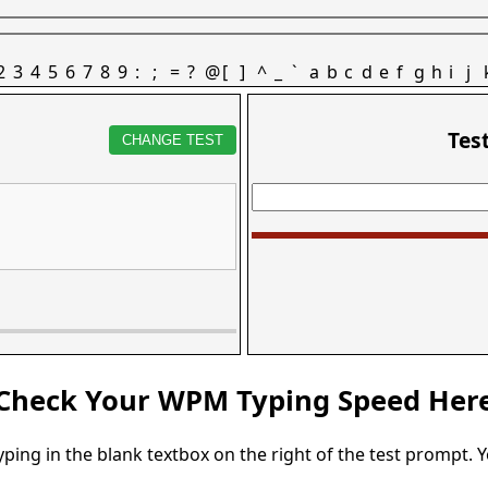
2
3
4
5
6
7
8
9
:
;
=
?
@
[
]
^
_
`
a
b
c
d
e
f
g
h
i
j
Tes
CHANGE TEST
Check Your WPM Typing Speed Her
typing in the blank textbox on the right of the test prompt. 