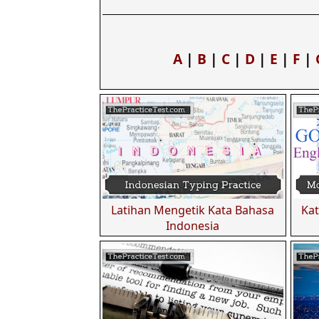
A
|
B
|
C
|
D
|
E
|
F
|
Latihan Mengetik Kata Bahasa
Kat
Indonesia