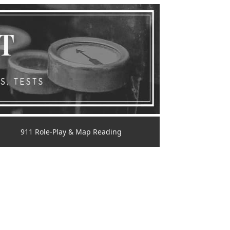
911 Role-Play & Map Reading