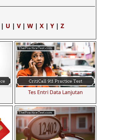
|
U
|
V
|
W
|
X
|
Y
|
Z
Tes Entri Data Lanjutan