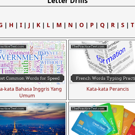
Letter Drills
G
|
H
|
I
|
J
|
K
|
L
|
M
|
N
|
O
|
P
|
Q
|
R
|
S
|
T
a-kata Bahasa Inggris Yang
Kata-kata Perancis
Umum