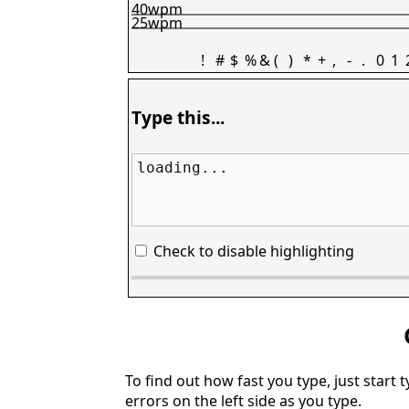
40wpm
25wpm
!
#
$
%
&
(
)
*
+
,
-
.
0
1
Type this...
loading...
Check to disable highlighting
To find out how fast you type, just start 
errors on the left side as you type.