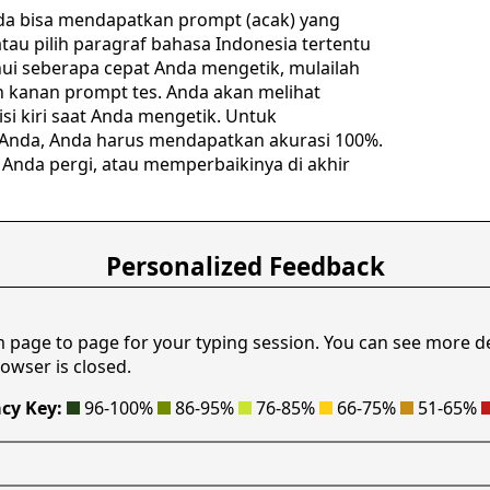
nda bisa mendapatkan prompt (acak) yang
tau pilih paragraf bahasa Indonesia tertentu
hui seberapa cepat Anda mengetik, mulailah
h kanan prompt tes. Anda akan melihat
si kiri saat Anda mengetik. Untuk
Anda, Anda harus mendapatkan akurasi 100%.
Anda pergi, atau memperbaikinya di akhir
Personalized Feedback
m page to page for your typing session. You can see more d
owser is closed.
cy Key:
96-100%
86-95%
76-85%
66-75%
51-65%