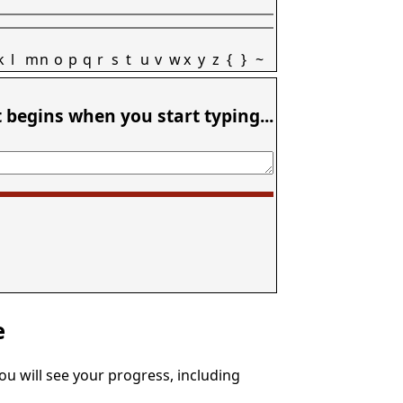
k
l
m
n
o
p
q
r
s
t
u
v
w
x
y
z
{
}
~
t begins when you start typing...
e
You will see your progress, including