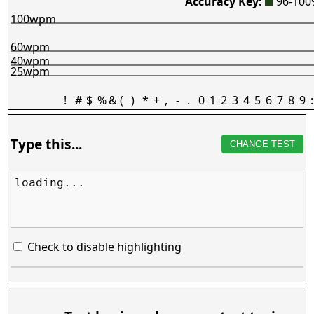
Accuracy Key:
96-10
100wpm
60wpm
40wpm
25wpm
!
#
$
%
&
(
)
*
+
,
-
.
0
1
2
3
4
5
6
7
8
9
:
Type this...
CHANGE TEST
loading...
Check to disable highlighting