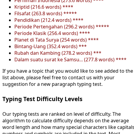
Perfilman Indonesia (273.6 words) ****
Kriptid (216.6 words) ****
Filsafat (263.8 words) *****
Pendidikan (212.4 words) ****
Periode Pertengahan (296.2 words) *****
Periode Klasik (256.4 words) ****
Planet di Tata Surya (254 words) ****
Bintang-Uang (352.4 words) ***
Rubah dan Kambing (278.2 words) ***
Dalam suatu surat ke Samsu... (277.8 words) ****
If you have a topic that you would like to see added to the
list above, please feel free to contact us with your
suggestion for a new paragraph typing test.
Typing Test Difficulty Levels
Our typing tests are ranked on level of difficulty. The
algorithm to calculate difficulty depends on the average
word length and how many special characters like capitals
numbers and symbols are included in the text. Most