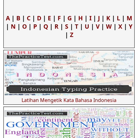
A
|
B
|
C
|
D
|
E
|
F
|
G
|
H
|
I
|
J
|
K
|
L
|
M
|
N
|
O
|
P
|
Q
|
R
|
S
|
T
|
U
|
V
|
W
|
X
|
Y
|
Z
Latihan Mengetik Kata Bahasa Indonesia